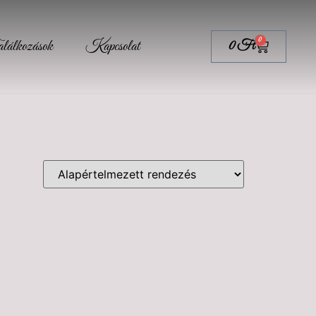
0
álkozások
Kapcsolat
0
Ft