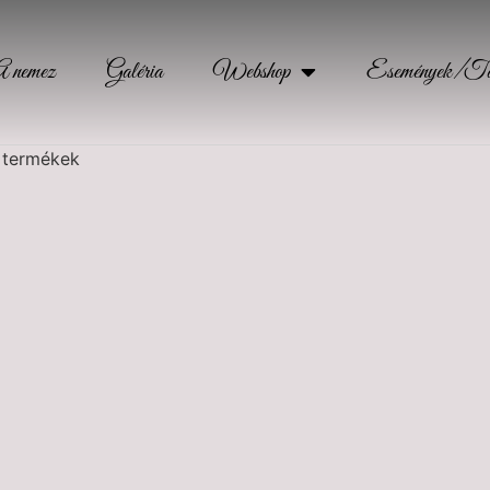
A nemez
Galéria
Webshop
Események/Tal
 termékek