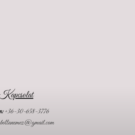
Kapcsolat
n:
+36-30-658-3776
bottanemez@gmail.com