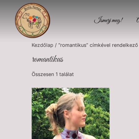
Ismerj meg!
Kezdőlap
/ “romantikus” címkével rendelkező
romantikus
Összesen 1 találat