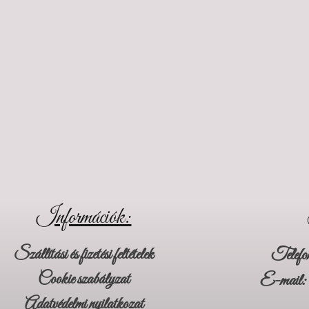
Információk:
Szállítási és fizetési feltételek
Telefo
Cookie szabályzat
E-mail:
Adatvédelmi nyilatkozat