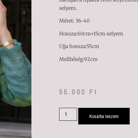
selyem.
Méret: 36-40
Hossza:60cm+15cm selyem
Ujja hossza:55cm
Mellbőség:92cm
55.000
Ft
Kosárba teszem