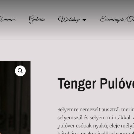
A nemez
Galéria
Webshop
Események/Tal
Tenger Pulóv
Selyemre nemezelt ausztrál merin
selyemszál és selyem mintákkal.
pulóver csónak nyakú, eleje mélyít
hátulján a nyakra ívelő selyemmel