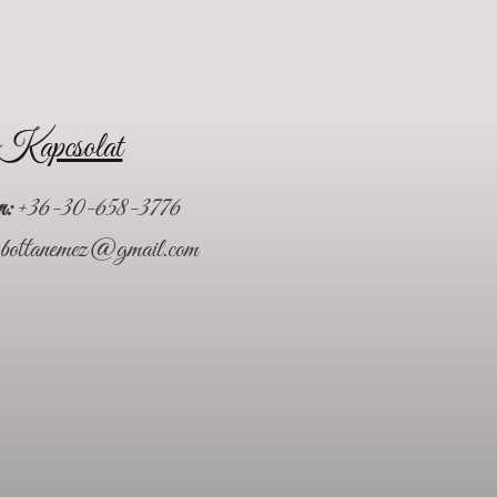
Kapcsolat
n:
+36-30-658-3776
bottanemez@gmail.com