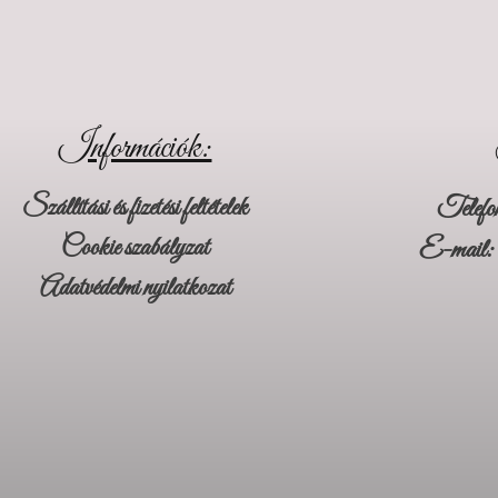
Információk:
Szállítási és fizetési feltételek
Telefo
Cookie szabályzat
E-mail:
Adatvédelmi nyilatkozat