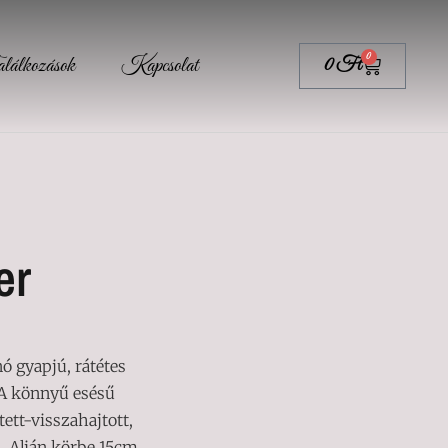
0
álkozások
Kapcsolat
0
Ft
er
ó gyapjú, rátétes
 A könnyű esésű
ett-visszahajtott,
. Alján körbe 15cm