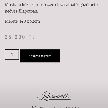
Mosható kézzel, mosószerrel, vasalható-gőzölhető
nedves állapotban.
Mérete: 140 x 52cm
25.000
Ft
Kosárba teszem
Információk: