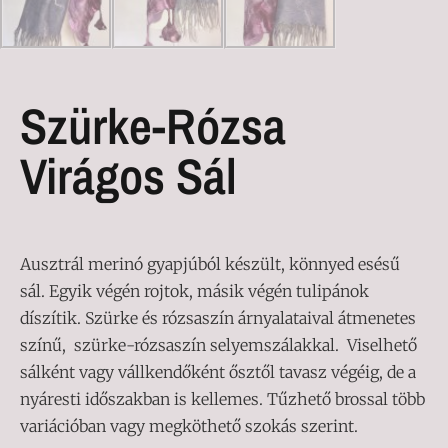
Szürke-Rózsa
Virágos Sál
Ausztrál merinó gyapjúból készült, könnyed esésű
sál. Egyik végén rojtok, másik végén tulipánok
díszítik. Szürke és rózsaszín árnyalataival átmenetes
színű, szürke-rózsaszín selyemszálakkal. Viselhető
sálként vagy vállkendőként ősztől tavasz végéig, de a
nyáresti időszakban is kellemes. Tűzhető brossal több
variációban vagy megköthető szokás szerint.