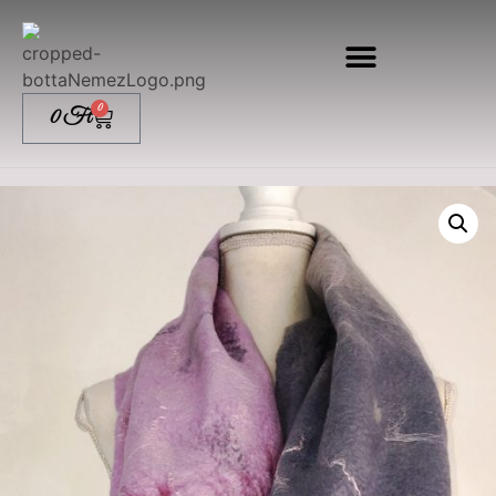
0
0
Ft