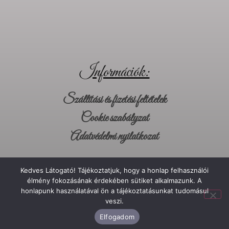
Információk:
Szállítási és fizetési feltételek
Cookie szabályzat
Adatvédelmi nyilatkozat
Kapcsolat
Kedves Látogató! Tájékoztatjuk, hogy a honlap felhasználói
élmény fokozásának érdekében sütiket alkalmazunk. A
honlapunk használatával ön a tájékoztatásunkat tudomásul
Telefon:
+36-30-658-3776
veszi.
E-mail:
bottanemez@gmail.com
Elfogadom