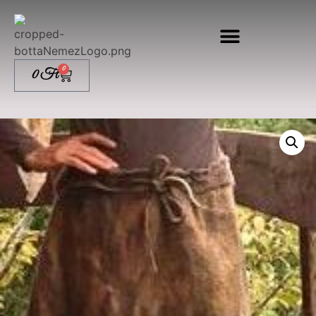
0
0
Ft