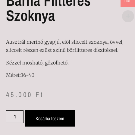
Barna Flitteres
HUF
Szoknya
Ausztrál merinó gyapjú, elöl sliccelt szoknya, övvel,
sliccelt részen ezüst színű bőrflitteres díszítéssel.
Kézzel mosható, gőzölhető.
Méret:36-40
45.000
Ft
Kosárba teszem