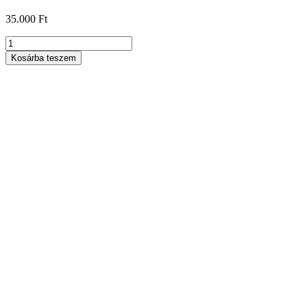
35.000
Ft
Mályva-
rózsa
Kosárba teszem
stóla
mennyiség