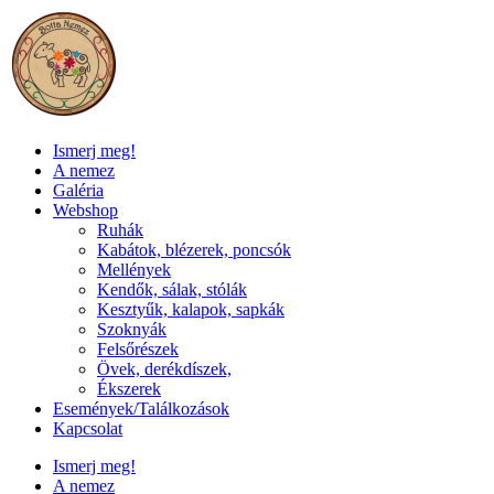
Ugrás
a
tartalomhoz
Ismerj meg!
A nemez
Galéria
Webshop
Ruhák
Kabátok, blézerek, poncsók
Mellények
Kendők, sálak, stólák
Kesztyűk, kalapok, sapkák
Szoknyák
Felsőrészek
Övek, derékdíszek,
Ékszerek
Események/Találkozások
Kapcsolat
Ismerj meg!
A nemez