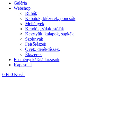
Galéria
Webshop
Ruhák
Kabátok, blézerek, poncsók
Mellények
Kendők, sálak, stólák
Kesztyűk, kalapok, sapkák
Szoknyák
Felsőrészek
Övek, derékdíszek,
Ékszerek
Események/Találkozások
Kapcsolat
0
Ft
0
Kosár