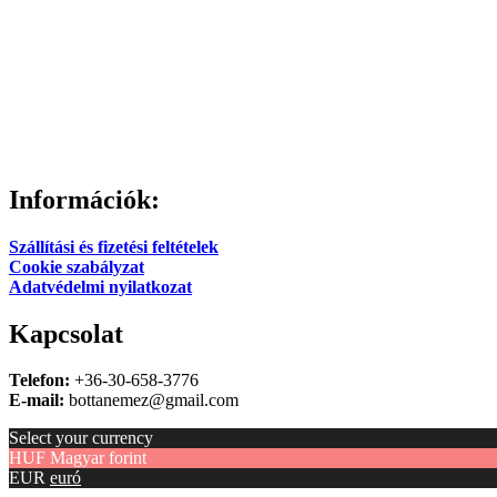
Információk:
Szállítási és fizetési feltételek
Cookie szabályzat
Adatvédelmi nyilatkozat
Kapcsolat
Telefon:
+36-30-658-3776
E-mail:
bottanemez@gmail.com
Select your currency
HUF
Magyar forint
EUR
euró