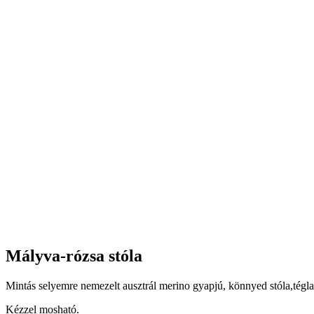
Mályva-rózsa stóla
Mintás selyemre nemezelt ausztrál merino gyapjú, könnyed stóla,téglal
Kézzel mosható.