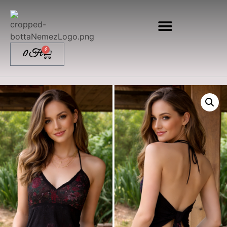
0
0
Ft