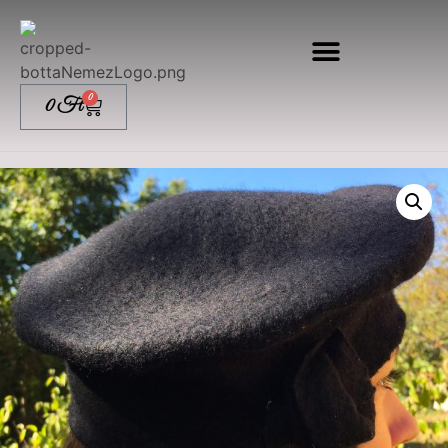
0
0
Ft