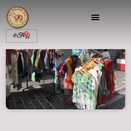
0
0
Ft